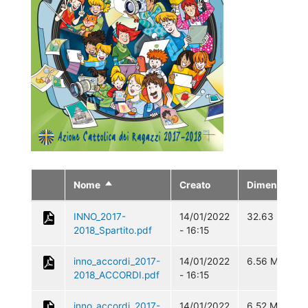
Nome
Creato
Dimensione
Ordina
in
modo
INNO_2017-
14/01/2022
32.63 KB
discendente
2018_Spartito.pdf
- 16:15
inno_accordi_2017-
14/01/2022
6.56 MB
2018_ACCORDI.pdf
- 16:15
inno_accordi_2017-
14/01/2022
6.52 MB