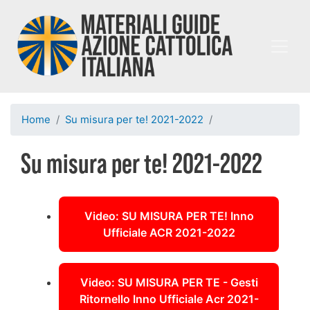
Salta
al
contenuto
principale
Home
Su misura per te! 2021-2022
Su misura per te! 2021-2022
Video: SU MISURA PER TE! Inno
Ufficiale ACR 2021-2022
Video: SU MISURA PER TE - Gesti
Ritornello Inno Ufficiale Acr 2021-