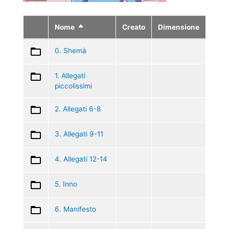
Nome
Creato
Dimensione
Ordina
in
modo
0. Shemà
discendente
1. Allegati
piccolissimi
2. Allegati 6-8
3. Allegati 9-11
4. Allegati 12-14
5. Inno
6. Manifesto