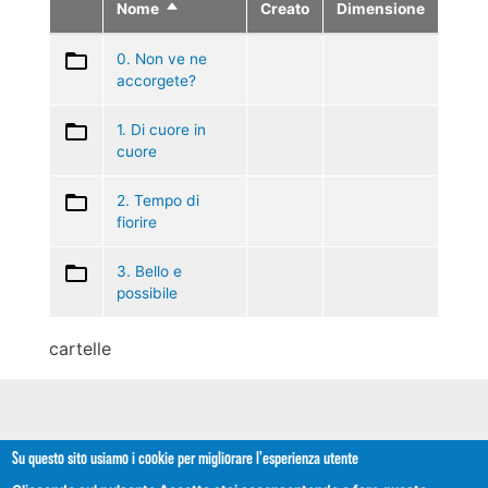
Nome
Creato
Dimensione
Ordina
in
modo
0. Non ve ne
discendente
accorgete?
1. Di cuore in
cuore
2. Tempo di
fiorire
3. Bello e
possibile
cartelle
Su questo sito usiamo i cookie per migliorare l'esperienza utente