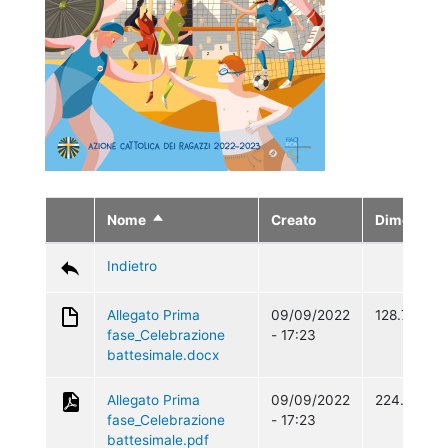
Nome
Creato
Dimension
Ordina
in
modo
Indietro
discendente
Allegato Prima
09/09/2022
128.73 KB
fase_Celebrazione
- 17:23
battesimale.docx
Allegato Prima
09/09/2022
224.76 KB
fase_Celebrazione
- 17:23
battesimale.pdf