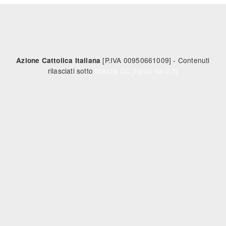
[P.IVA 00950661009] - Contenuti
Azione Cattolica Italiana
rilasciati sotto
licenza CC [by-nc-sa-2.5]